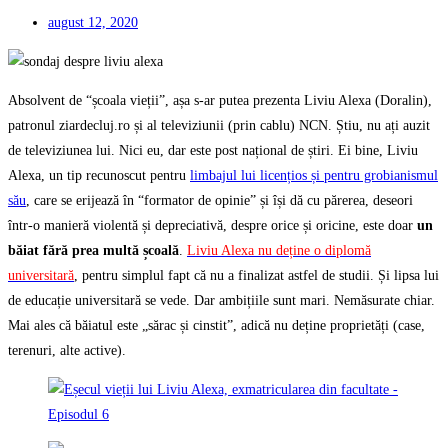
august 12, 2020
Absolvent de “școala vieții”, așa s-ar putea prezenta Liviu Alexa (Doralin),
patronul ziardecluj.ro și al televiziunii (prin cablu) NCN. Știu, nu ați auzit
de televiziunea lui. Nici eu, dar este post național de știri. Ei bine, Liviu
Alexa, un tip recunoscut pentru
limbajul lui licențios și pentru grobianismul
său
, care se erijează în “formator de opinie” și își dă cu părerea, deseori
într-o manieră violentă și depreciativă, despre orice și oricine, este doar
un
băiat fără prea multă școală
.
Liviu Alexa nu deține o diplomă
universitară
, pentru simplul fapt că nu a finalizat astfel de studii. Și lipsa lui
de educație universitară se vede. Dar ambițiile sunt mari. Nemăsurate chiar.
Mai ales că băiatul este „sărac și cinstit”, adică nu deține proprietăți (case,
terenuri, alte active).