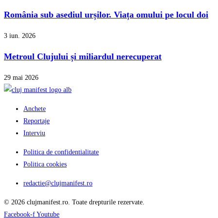
România sub asediul urșilor. Viața omului pe locul doi
3 iun. 2026
Metroul Clujului și miliardul nerecuperat
29 mai 2026
Anchete
Reportaje
Interviu
Politica de confidentialitate
Politica cookies
redactie@clujmanifest.ro
© 2026 clujmanifest.ro. Toate drepturile rezervate.
Facebook-f
Youtube