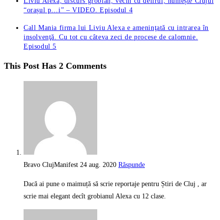
Liviu Alexa, discurs grobian, vecin cu delirul, numește Clujul
“orașul p…i” – VIDEO. Episodul 4
Call Mania firma lui Liviu Alexa e ameninţată cu intrarea în
insolvenţă. Cu tot cu câteva zeci de procese de calomnie.
Episodul 5
This Post Has 2 Comments
Bravo ClujManifest
24 aug. 2020
Răspunde
Dacă ai pune o maimuță să scrie reportaje pentru Știri de Cluj , ar
scrie mai elegant decît grobianul Alexa cu 12 clase.