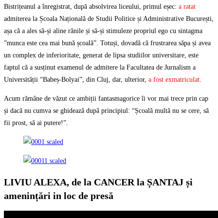
Bistrițeanul a înregistrat, după absolvirea liceului, primul eșec:
a ratat
admiterea la Școala Națională de Studii Politice și Administrative București,
așa că a ales să-și aline rănile și să-și stimuleze propriul ego cu sintagma
”munca este cea mai bună școală”. Totuși, dovadă că frustrarea săpa și avea
un complex de inferioritate, generat de lipsa studiilor universitare, este
faptul că a susținut examenul de admitere la Facultatea de Jurnalism a
Universității “Babeș-Bolyai”, din Cluj, dar, ulterior,
a fost exmatriculat
.
Acum rămâne de văzut ce ambiții fantasmagorice îi vor mai trece prin cap
și dacă nu cumva se ghidează după principiul: “Școală multă nu se cere, să
fii prost, să ai putere!”.
LIVIU ALEXA, de la CANCER la ȘANTAJ și
amenințări in loc de presă