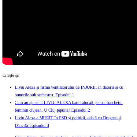
Citește și:
Liviu Alexa și firma ventilatorului de INJURII, în datorii și cu
bunurile sub sechestru. Episodul 1
Cum au ajuns la LIVIU ALEXA banii alocați pentru baschetul
feminin clujean. U Cluj țepuită! Episodul 2
Liviu Alexa a MURIT în PSD și politică, odată cu Dragnea și
Dăncilă. Episodul 3