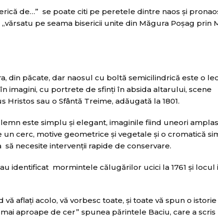
iserică de…” se poate citi pe peretele dintre naos și prona
 „vărsatu pe seama bisericii unite din Măgura Poșag prin 
 din păcate, dar naosul cu boltă semicilindrică este o lec
în imagini, cu portrete de sfinţi în absida altarului, scene
 Hristos sau o Sfântă Treime, adăugată la 1801.
emn este simplu şi elegant, imaginile fiind uneori amplas
un cerc, motive geometrice şi vegetale şi o cromatică si
 să necesite intervenţii rapide de conservare.
 au identificat mormintele călugărilor ucici la 1761 şi locul in
ă aflaţi acolo, vă vorbesc toate, şi toate vă spun o istorie 
 mai aproape de cer” spunea părintele Baciu, care a scris