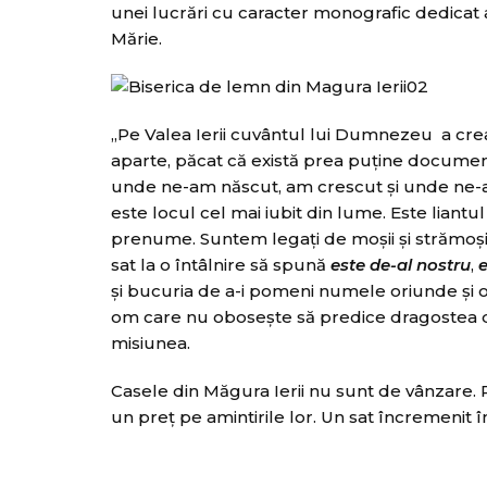
unei lucrări cu caracter monografic dedicat ac
Mărie.
„Pe Valea Ierii cuvântul lui Dumnezeu a cre
aparte, păcat că există prea puţine documen
unde ne-am născut, am crescut şi unde ne-am pe
este locul cel mai iubit din lume. Este liant
prenume. Suntem legaţi de moşii şi strămoşii
sat la o întâlnire să spună
este de-al nostru
,
e
şi bucuria de a-i pomeni numele oriunde şi or
om care nu oboseşte să predice dragostea de
misiunea.
Casele din Măgura Ierii nu sunt de vânzare. P
un preţ pe amintirile lor. Un sat încremenit în