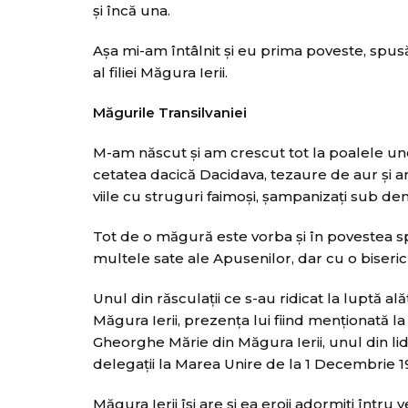
şi încă una.
Aşa mi-am întâlnit şi eu prima poveste, spusă 
al filiei Măgura Ierii.
Măgurile Transilvaniei
M-am născut şi am crescut tot la poalele unei
cetatea dacică Dacidava, tezaure de aur şi argi
viile cu struguri faimoşi, şampanizaţi sub de
Tot de o măgură este vorba şi în povestea sp
multele sate ale Apusenilor, dar cu o biseric
Unul din răsculaţii ce s-au ridicat la luptă a
Măgura Ierii, prezenţa lui fiind menţionată 
Gheorghe Mărie din Măgura Ierii, unul din lide
delegaţii la Marea Unire de la 1 Decembrie 19
Măgura Ierii îşi are şi ea eroii adormiţi întru 