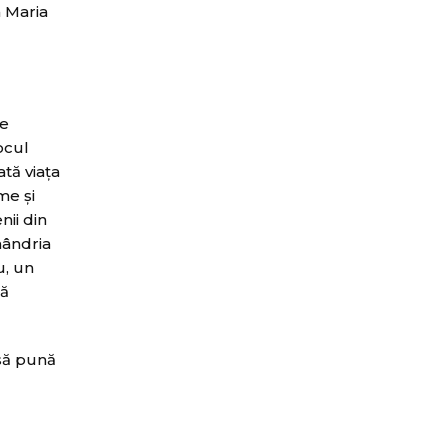
a Maria
te
ocul
ată viaţa
me şi
nii din
mândria
u, un
ră
 să pună