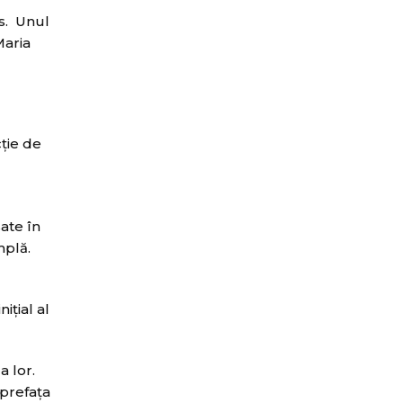
os. Unul
Maria
ţie de
ate în
mplă.
iţial al
a lor.
 prefaţa