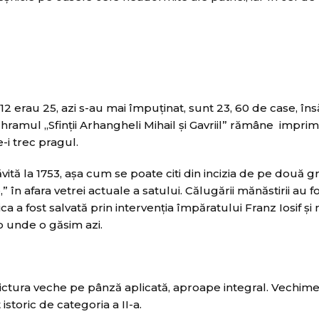
2 erau 25, azi s-au mai împuţinat, sunt 23, 60 de case, îns
 hramul „Sfinţii Arhangheli Mihail şi Gavriil” rămâne imprim
e-i trec pragul.
vită la 1753, aşa cum se poate citi din incizia de pe două gr
” în afara vetrei actuale a satului. Călugării mănăstirii au fo
ca a fost salvată prin intervenţia împăratului Franz Iosif şi
o unde o găsim azi.
ictura veche pe pânză aplicată, aproape integral. Vechime
toric de categoria a II-a.