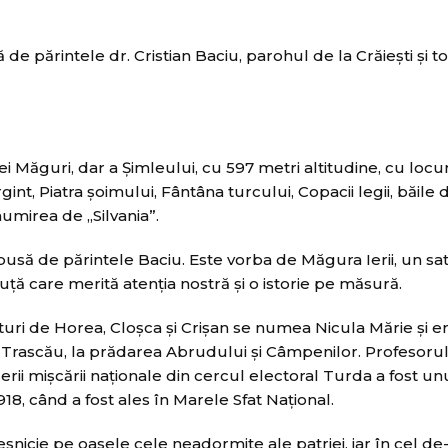
de părintele dr. Cristian Baciu, parohul de la Crăieşti şi t
 Măguri, dar a Şimleului, cu 597 metri altitudine, cu locur
nt, Piatra şoimului, Fântâna turcului, Copacii legii, băile d
numirea de „Silvania”.
usă de părintele Baciu. Este vorba de Măgura Ierii, un sat
uţă care merită atenţia nostră şi o istorie pe măsură.
lături de Horea, Cloşca şi Crişan se numea Nicula Mărie şi er
la Trascău, la prădarea Abrudului şi Câmpenilor. Profesoru
rii mişcării naţionale din cercul electoral Turda a fost un
18, când a fost ales în Marele Sfat Naţional.
veşnicie pe oasele cele neadormite ale patriei, iar în cel de-