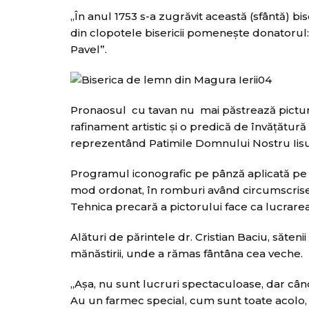
„În anul 1753 s-a zugrăvit această (sfântă) b
din clopotele bisericii pomenește donatorul:
Pavel”.
Pronaosul cu tavan nu mai păstrează pictura,
rafinament artistic şi o predică de învăţătură 
reprezentând Patimile Domnului Nostru Iisus
Programul iconografic pe pânză aplicată pe l
mod ordonat, în romburi având circumscrise 
Tehnica precară a pictorului face ca lucrarea
Alături de părintele dr. Cristian Baciu, sătenii
mănăstirii, unde a rămas fântâna cea veche.
„Aşa, nu sunt lucruri spectaculoase, dar când v
Au un farmec special, cum sunt toate acolo,