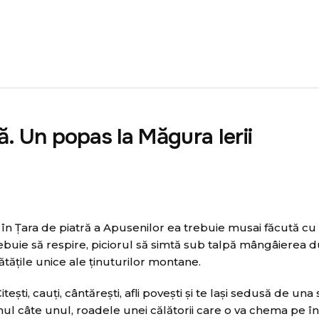
ă. Un popas la Măgura Ierii
r în Ţara de piatră a Apusenilor ea trebuie musai făcută cu
rebuie să respire, piciorul să simtă sub talpă mângâierea d
rătăţile unice ale ţinuturilor montane.
teşti, cauţi, cântăreşti, afli poveşti şi te laşi sedusă de una
unul câte unul, roadele unei călătorii care o va chema pe î