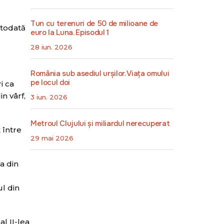
Tun cu terenuri de 50 de milioane de
otodată
euro la Luna. Episodul 1
28 iun. 2026
România sub asediul urșilor. Viața omului
pe locul doi
i ca
in vârf,
3 iun. 2026
Metroul Clujului și miliardul nerecuperat
 între
29 mai 2026
a din
l
ul din
al II-lea