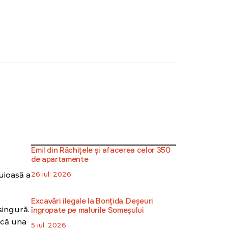
Emil din Răchițele și afacerea celor 350
de apartamente
uioasă a
26 iul. 2026
Excavări ilegale la Bonțida. Deșeuri
 singură.
îngropate pe malurile Someșului
ncă una
5 iul. 2026