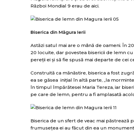
Război Mondial 9 erau de aici.
Biserica din Măgura Ierii
Astăzi satul mai are o mână de oameni. În 201
20 locuite, dar povestea bisericii de lemn cu
pereţii ei şi să fie spusă mai departe de cei c
Construită ca mănăstire, biserica a fost zugră
ea se găsea iniţial în altă parte, „la morminte,
în timpul împărătesei Maria Tereza, iar biseri
pe care de lemn, pentru a fi amplasată acol
Biserica de un sfert de veac mai păstrează p
frumuseţea ei au făcut din ea un monument is