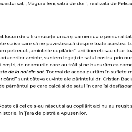
estui sat, „Măgura Ierii, vatră de dor”, realizată de Felici
at locuri de o frumuseţe unică şi oameni cu o personalita
te scrise care să ne povestească despre toate acestea. L
trecut „amintirile copilăriei”, anii tinereţii sau chiar to
ul aducerilor aminte, suntem legaţi de satul nostru prin nu
 noştri, de neamurile care au trăit şi ne bucurăm ca oame
ste de la noi din sat
. Tocmai de aceea purtăm în suflete 
icând” sunt câteva cuvinte ale părintelui dr. Cristian Baci
 pământul pe care calcă şi de satul în care îşi desfăşoa
oate că cei ce s-au născut şi au copilărit aici nu au reuşit
 istorie, în Ţara de piatră a Apusenilor.