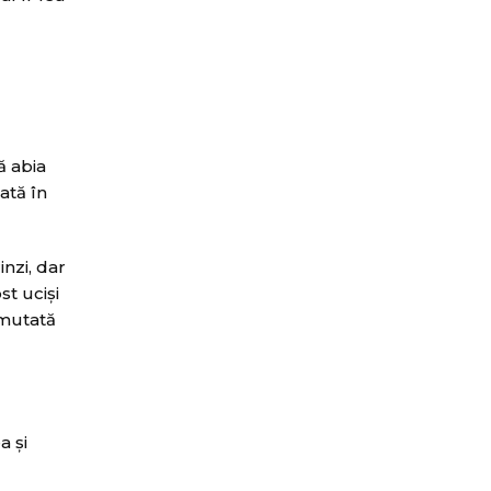
ă abia
ată în
inzi, dar
st ucişi
 mutată
a şi