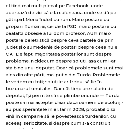
el fiind mai mult plecat pe Facebook, unde
aberează de zici că e la cafeneaua unde se dă pe
gât spirt Mona îndoit cu rom. Mai o postare cu
groparii României, cei de la PSD, mai o postare cu
cealaltă obsesie a lui dom profesor, AUR, mai o
postare beletristică despre ceva castele de prin
județ și o sumedenie de postări despre ceea nu e
OK. De fapt, majoritatea postărilor sunt despre
probleme, nicidecum despre soluții, așa cum i-ar
sta bine unui deputat. Doar că problemele sunt mai
ales din alte părți, mai puțin din Turda. Problemele
le vedem cu toții; soluțiile ar trebui să fie în
buzunarul unui ales. Dar cât timp are salariu de
deputat, își permite să se plimbe oriunde — Turda
poate să mai aștepte, chiar dacă oamenii de acolo și-
au pus speranțele în el. Iar în 2028, probabil o să
vină în campanie să le povestească turdenilor, cu
aceeași seriozitate, și despre cum s-a construit