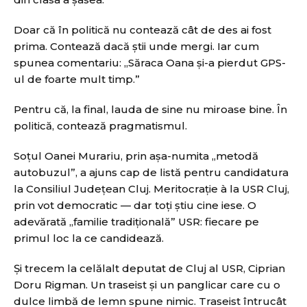
Doar că în politică nu contează cât de des ai fost
prima. Contează dacă știi unde mergi. Iar cum
spunea comentariu: „Săraca Oana și-a pierdut GPS-
ul de foarte mult timp.”
Pentru că, la final, lauda de sine nu miroase bine. În
politică, contează pragmatismul.
Soțul Oanei Murariu, prin așa-numita „metodă
autobuzul”, a ajuns cap de listă pentru candidatura
la Consiliul Județean Cluj. Meritocrație à la USR Cluj,
prin vot democratic — dar toți știu cine iese. O
adevărată „familie tradițională” USR: fiecare pe
primul loc la ce candidează.
Și trecem la celălalt deputat de Cluj al USR, Ciprian
Doru Rigman. Un traseist și un panglicar care cu o
dulce limbă de lemn spune nimic. Traseist întrucât