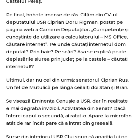
Castelul Peleș.
Pe final, hohote imense de râs. Cităm din CV-ul
deputatului USR Ciprian Doru Rigman, postat pe
pagina web a Camerei Deputaților: „Competenţe şi
cunoştinţe de utilizare a calculatorului – MS Office,
căutare internet”. Pe unde căutați internetul dom
deputat? Prin baie? Pe scări? Așa se explică poate
deplasările aiurea prin județ pe la castele – căutați
internetul!?
Ultimul, dar nu cel din urmă: senatorul Ciprian Rus.
Un fel de Mutulică pe lângă ceilalți doi Stan și Bran.
Se visează Eminența Cenușie a USR, dar în realitate
e mai degrabă invizibil. Activitatea din Senat? Dacă
întorci capul o secundă, ai ratat-o. Apare la microfon
atât de rar încât pare că a intrat din greșeală.
Surse din interiorul USR Cluj spun că apariția lui pe