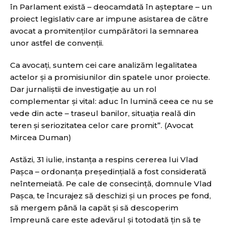
în Parlament există – deocamdată în așteptare – un
proiect legislativ care ar impune asistarea de către
avocat a promitenților cumpărători la semnarea
unor astfel de convenții.
Ca avocați, suntem cei care analizăm legalitatea
actelor și a promisiunilor din spatele unor proiecte.
Dar jurnaliștii de investigație au un rol
complementar și vital: aduc în lumină ceea ce nu se
vede din acte – traseul banilor, situația reală din
teren și seriozitatea celor care promit”. (Avocat
Mircea Duman)
Astăzi, 31 iulie, instanța a respins cererea lui Vlad
Pașca – ordonanța președințială a fost considerată
neîntemeiată. Pe cale de consecință, domnule Vlad
Pașca, te încurajez să deschizi și un proces pe fond,
să mergem până la capăt și să descoperim
împreună care este adevărul și totodată țin să te