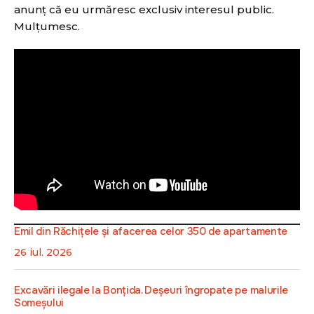
anunț că eu urmăresc exclusiv interesul public.
Mulțumesc.
Emil din Răchițele și afacerea celor 350 de apartamente
26 iul. 2026
Excavări ilegale la Bonțida. Deșeuri îngropate pe malurile
Someșului