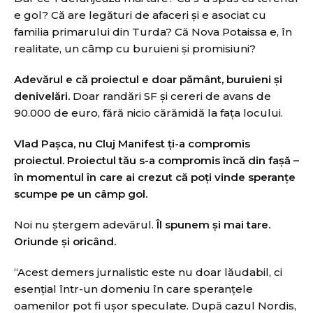
e gol? Că are legături de afaceri și e asociat cu
familia primarului din Turda? Că Nova Potaissa e, în
realitate, un câmp cu buruieni și promisiuni?
Adevărul e că proiectul e doar pământ, buruieni și
denivelări.
Doar randări SF și cereri de avans de
90.000 de euro, fără nicio cărămidă la fața locului.
Vlad Pașca, nu Cluj Manifest ți-a compromis
proiectul. Proiectul tău s-a compromis
încă din fașă –
în momentul în care ai crezut că poți vinde speranțe
scumpe pe un câmp gol.
Noi nu ștergem adevărul.
Îl spunem și mai tare.
Oriunde și oricând.
“Acest demers jurnalistic este nu doar lăudabil, ci
esențial într-un domeniu în care speranțele
oamenilor pot fi ușor speculate. După cazul Nordis,