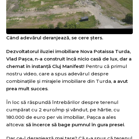
Când adevărul deranjează, se cere șters
.
Dezvoltatorul
iluziei imobiliar
e Nova Potaissa Turda,
Vlad Pașca, n-a construit încă nicio casă de lux, dar a
chemat în instanță Cluj Manifest!
Pentru că primul
nostru video, care a spus adevărul despre
combinațiile și mirajele imobiliare din Turda,
a avut
prea mult succes
.
În loc să răspundă întrebărilor despre terenul
cumpărat cu 2 euro/mp și vândut, pe hârtie, cu
180.000 de euro per vis imobiliar, Pașca a ales
altceva:
să încerce să bage pumnul în gura presei
.
Dar ce-l deranjează mai tare? Că s-a spus că terenul