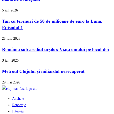
5 iul. 2026
Tun cu terenuri de 50 de milioane de euro la Luna.
Episodul 1
28 iun. 2026
România sub asediul urșilor. Viața omului pe locul doi
3 iun. 2026
Metroul Clujului și miliardul nerecuperat
29 mai 2026
Anchete
Reportaje
Interviu