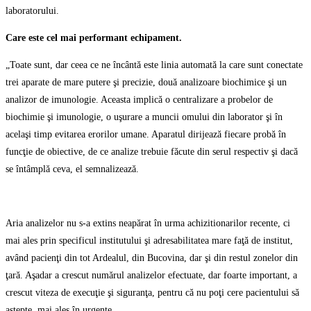
laboratorului.
Care este cel mai performant echipament.
„Toate sunt, dar ceea ce ne încântă este linia automată la care sunt conectate
trei aparate de mare putere şi precizie, două analizoare biochimice şi un
analizor de imunologie. Aceasta implică o centralizare a probelor de
biochimie şi imunologie, o uşurare a muncii omului din laborator şi în
acelaşi timp evitarea erorilor umane. Aparatul dirijează fiecare probă în
funcţie de obiective, de ce analize trebuie făcute din serul respectiv şi dacă
se întâmplă ceva, el semnalizează.
Aria analizelor nu s-a extins neapărat în urma achizitionarilor recente, ci
mai ales prin specificul institutului şi adresabilitatea mare faţă de institut,
având pacienţi din tot Ardealul, din Bucovina, dar şi din restul zonelor din
ţară. Aşadar a crescut numărul analizelor efectuate, dar foarte important, a
crescut viteza de execuţie şi siguranţa, pentru că nu poţi cere pacientului să
aştepte, mai ales în urgenţe.