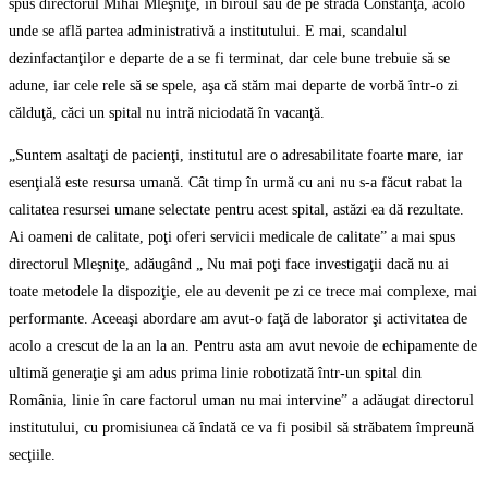
spus directorul Mihai Mleşniţe, în biroul său de pe strada Constanţa, acolo
unde se află partea administrativă a institutului. E mai, scandalul
dezinfactanţilor e departe de a se fi terminat, dar cele bune trebuie să se
adune, iar cele rele să se spele, aşa că stăm mai departe de vorbă într-o zi
călduţă, căci un spital nu intră niciodată în vacanţă.
„Suntem asaltaţi de pacienţi, institutul are o adresabilitate foarte mare, iar
esenţială este resursa umană. Cât timp în urmă cu ani nu s-a făcut rabat la
calitatea resursei umane selectate pentru acest spital, astăzi ea dă rezultate.
Ai oameni de calitate, poţi oferi servicii medicale de calitate” a mai spus
directorul Mleşniţe, adăugând „ Nu mai poţi face investigaţii dacă nu ai
toate metodele la dispoziţie, ele au devenit pe zi ce trece mai complexe, mai
performante. Aceeaşi abordare am avut-o faţă de laborator şi activitatea de
acolo a crescut de la an la an. Pentru asta am avut nevoie de echipamente de
ultimă generaţie şi am adus prima linie robotizată într-un spital din
România, linie în care factorul uman nu mai intervine” a adăugat directorul
institutului, cu promisiunea că îndată ce va fi posibil să străbatem împreună
secţiile.