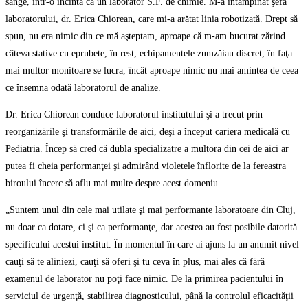
sânge, într-o incintă ca un laborator S.F. de chimie. M-a întâmpinat şefa
laboratorului, dr. Erica Chiorean, care mi-a arătat linia robotizată. Drept să
spun, nu era nimic din ce mă aşteptam, aproape că m-am bucurat zărind
câteva stative cu eprubete, în rest, echipamentele zumzăiau discret, în faţa
mai multor monitoare se lucra, încât aproape nimic nu mai amintea de ceea
ce însemna odată laboratorul de analize.
Dr. Erica Chiorean conduce laboratorul institutului şi a trecut prin
reorganizările şi transformările de aici, deşi a început cariera medicală cu
Pediatria. Încep să cred că dubla specializatre a multora din cei de aici ar
putea fi cheia performanţei şi admirând violetele înflorite de la fereastra
biroului încerc să aflu mai multe despre acest domeniu.
„Suntem unul din cele mai utilate şi mai performante laboratoare din Cluj,
nu doar ca dotare, ci şi ca performanţe, dar acestea au fost posibile datorită
specificului acestui institut. În momentul în care ai ajuns la un anumit nivel
cauţi să te aliniezi, cauţi să oferi şi tu ceva în plus, mai ales că fără
examenul de laborator nu poţi face nimic. De la primirea pacientului în
serviciul de urgenţă, stabilirea diagnosticului, până la controlul eficacităţii