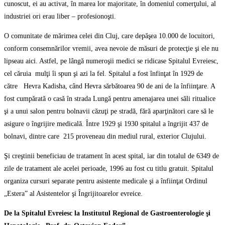
cunoscut, ei au activat, în marea lor majoritate, în domeniul comerţului, al
industriei ori erau liber – profesionoşti.
O comunitate de mărimea celei din Cluj, care depăşea 10.000 de locuitori,
conform consemnărilor vremii, avea nevoie de măsuri de protecţie şi ele nu
lipseau aici. Astfel, pe lângă numeroşii medici se ridicase Spitalul Evreiesc,
cel căruia mulţi îi spun şi azi la fel. Spitalul a fost înfinţat în 1929 de
către Hevra Kadisha, când Hevra sărbătoarea 90 de ani de la înfiinţare. A
fost cumpărată o casă în strada Lungă pentru amenajarea unei săli ritualice
şi a unui salon pentru bolnavii căzuţi pe stradă, fără aparţinători care să le
asigure o îngrijire medicală. Între 1929 şi 1930 spitalul a îngrijit 437 de
bolnavi, dintre care 215 proveneau din mediul rural, exterior Clujului.
Şi creştinii beneficiau de tratament în acest spital, iar din totalul de 6349 de
zile de tratament ale acelei perioade, 1996 au fost cu titlu gratuit. Spitalul
organiza cursuri separate pentru asistente medicale şi a înfiinţat Ordinul
„Estera” al Asistentelor şi Îngrijitoarelor evreice.
De la Spitalul Evreiesc la Institutul Regional de Gastroenterologie şi