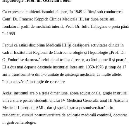
Hepatologie „Prof. dr. Octavian Fodor”
Ca expresie a multietnicismului clujean, în 1949 ia fiinţă sub conducerea
Conf. Dr. Francisc Köppich Clinica Medicală III, iar după patru ani,
fondatorul școlii de medicină internă, Prof. Dr. Iuliu Hațieganu o preia până
în 1959.
Faptul că astăzi disciplina Medicală III își desfășoară activitatea clinică în
cadrul Institutului Regional de Gastroenterologie și Hepatologie „Prof. Dr.
O. Fodor” se datorează celui de-al treilea director, a cărui nume îl şi poartă.
El a dus mai departe destinele instituţiei între anii 1959-1976 şi timp de 17
ani a transformat-o dintr-o unitate de asistenţă medicală, ca multe altele,
într-o adevărată instituţie de cercetare.
Astăzi institutul are o a treia dimeniune, aceea educaţională, graţie instruirii
universitare pentru studenții anului IV Medicină Generală, anul III Asistenți
Medicali Licențiati, AML, dar şi specializarea postuniversitară prin
rezidențiat, cursuri postuniversitare de educație medicală continuă, doctorat
în gastroenterologie.