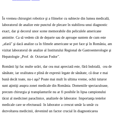
În vremea chirurgiei robotice şi a filmelor cu subiecte din lumea medicală,
laboratorul de analize este punctul de plecare în stabilirea unui diagnostic
exact, dar şi decorul unor scene memorabile din peliculele americane
amintite. Ca să vedem cât de departe sau de aproape suntem de cum este
„afară” şi dacă analize ca în filmele americane se pot face şi în România, am
vizitat laboratorul de analize al Institutului Regional de Gastroenterologie şi
Hepatologie „Prof. dr. Octavian Fodor”.
Românii îşi fac multe urări, dar cea mai apreciată este, fără îndoială, cea de
sănătate, iar oralitatea e plină de expresii legate de sănătate, că doar e mai
bună decât toate, nu-i aşa? Poate mai mult în ultima vreme, ochii tuturor
sunt aţintiţi asupra zonei medicale din România. Domeniile spectaculoase,
precum chirurgia şi transplanturile nu ar fi posibile în lipsa campionului
tăcut al medicinei paraclinice, analizele de laborator. Importanţa testelor
medicale care se efectuează în laborator a crescut umăr la umăr cu
dezvoltarea medicinii, devenind un factor crucial în diagnosticarea