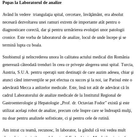
Popas la Laboratorul de analize
Având în vedere triangulaţia spital, cercetare, învăţământ, era absolut
necesară dezvoltarea unei ramuri extrem de importante atât pentru o
diagnosticare corectă, dar şi pentru urmărierea evoluţiei unor patologii
cronice. Este vorba de laboratorul de analize, locul de unde începe şi se
termină lupta cu boala.
Snobismul şi neîncrederea unora în calitatea actului medical din România
generează câteodată trenduri în ceea ce priveşte alegerea unui spital. Turcia,
Austria, S.U.A. pentru operaţii sunt destinaţii de care auzim adesea, chiar şi
atunci când intervenţiile se pot efectua cu succes şi la noi, iar Parisul este o
adevărată Mecca a anlizelor medicale. Este, însă tot atât de adevărat că în
cadrul Laboratorului de analize medicale de la Institutul Regional de
Gastroenterologie şi Hepatologie „Prof. dr. Octavian Fodor” există şi este
utilizat acelaşi robot de analize, precum cele înspre care se îndreaptă mulţi,
nu doar pentru analizele sofisticate, ci şi pentru cele de rutină.
Am intrat cu teamă, recunosc, în laborator, la gândul că voi vedea mult