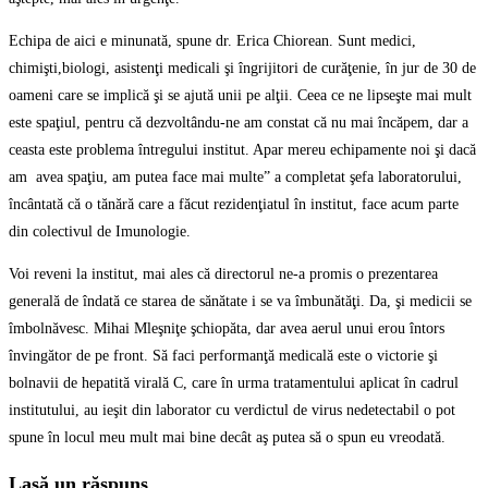
Echipa de aici e minunată, spune dr. Erica Chiorean. Sunt medici,
chimişti,biologi, asistenţi medicali şi îngrijitori de curăţenie, în jur de 30 de
oameni care se implică şi se ajută unii pe alţii. Ceea ce ne lipseşte mai mult
este spaţiul, pentru că dezvoltându-ne am constat că nu mai încăpem, dar a
ceasta este problema întregului institut. Apar mereu echipamente noi şi dacă
am avea spaţiu, am putea face mai multe” a completat şefa laboratorului,
încântată că o tănără care a făcut rezidenţiatul în institut, face acum parte
din colectivul de Imunologie.
Voi reveni la institut, mai ales că directorul ne-a promis o prezentarea
generală de îndată ce starea de sănătate i se va îmbunătăţi. Da, şi medicii se
îmbolnăvesc. Mihai Mleşniţe şchiopăta, dar avea aerul unui erou întors
învingător de pe front. Să faci performanţă medicală este o victorie şi
bolnavii de hepatită virală C, care în urma tratamentului aplicat în cadrul
institutului, au ieşit din laborator cu verdictul de virus nedetectabil o pot
spune în locul meu mult mai bine decât aş putea să o spun eu vreodată.
Lasă un răspuns