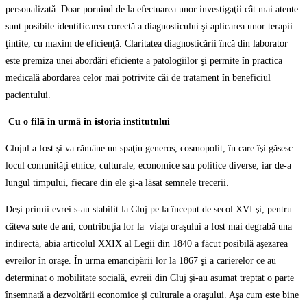
personalizată. Doar pornind de la efectuarea unor investigaţii cât mai atente
sunt posibile identificarea corectă a diagnosticului şi aplicarea unor terapii
ţintite, cu maxim de eficienţă. Claritatea diagnosticării încă din laborator
este premiza unei abordări eficiente a patologiilor şi permite în practica
medicală abordarea celor mai potrivite căi de tratament în beneficiul
pacientului.
Cu o filă în urmă în istoria institutului
Clujul a fost şi va rămâne un spaţiu generos, cosmopolit, în care îşi găsesc
locul comunităţi etnice, culturale, economice sau politice diverse, iar de-a
lungul timpului, fiecare din ele şi-a lăsat semnele trecerii.
Deşi primii evrei s-au stabilit la Cluj pe la început de secol XVI şi, pentru
câteva sute de ani, contribuţia lor la viaţa oraşului a fost mai degrabă una
indirectă, abia articolul XXIX al Legii din 1840 a făcut posibilă aşezarea
evreilor în oraşe. În urma emancipării lor la 1867 şi a carierelor ce au
determinat o mobilitate socială, evreii din Cluj şi-au asumat treptat o parte
însemnată a dezvoltării economice şi culturale a oraşului. Aşa cum este bine