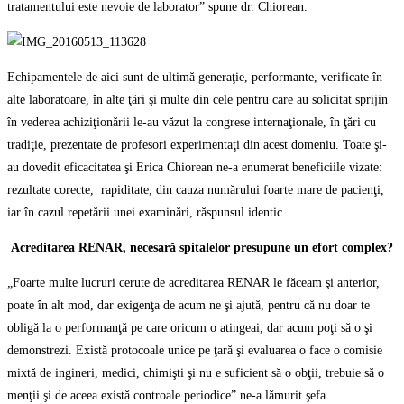
tratamentului este nevoie de laborator” spune dr. Chiorean.
Echipamentele de aici sunt de ultimă generaţie, performante, verificate în
alte laboratoare, în alte ţări şi multe din cele pentru care au solicitat sprijin
în vederea achiziţionării le-au văzut la congrese internaţionale, în ţări cu
tradiţie, prezentate de profesori experimentaţi din acest domeniu. Toate şi-
au dovedit eficacitatea şi Erica Chiorean ne-a enumerat beneficiile vizate:
rezultate corecte, rapiditate, din cauza numărului foarte mare de pacienţi,
iar în cazul repetării unei examinări, răspunsul identic.
Acreditarea RENAR, necesară spitalelor presupune un efort complex?
„Foarte multe lucruri cerute de acreditarea RENAR le făceam şi anterior,
poate în alt mod, dar exigenţa de acum ne şi ajută, pentru că nu doar te
obligă la o performanţă pe care oricum o atingeai, dar acum poţi să o şi
demonstrezi. Există protocoale unice pe ţară şi evaluarea o face o comisie
mixtă de ingineri, medici, chimişti şi nu e suficient să o obţii, trebuie să o
menţii şi de aceea există controale periodice” ne-a lămurit şefa