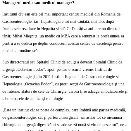
Managerul medic sau medicul manager?
Institutul clujean este cel mai important centru medical din Romania de
Gastroenterologie, iar Hepatologia e tot mai căutată, mai ales după
frumoasele rezultate în Hepatita virală C. De câţiva ani are un director
tânăr, Mihai Mleşniţe, un medic cu MBA care a renunţat la profesiunea sa
pentru a se dedica pe deplin conducerii acestui centru de excelenţă pentru
medicina românească.
Sub directoratul său Spitalul Clinic de adulţi a devenit Spitalul Clinic de
urgenţă „Octavian Fodor”, apoi, pentru o scurtă vreme, Institut de
Gastroenterologie şi din 2011 Institut Regional de Gastroenterologie şi
Hepatologie „Octavian Fodor”, cu patru secţii de Gastroenterologie şi una
de Interne, alături de cele de Chirurgie, cărora li se adaugă ambulatoarele şi
laboratoarele de analize şi radiologie.
„Este un institut cât se poate de complex, care îmbină atât partea medicală,
de gastroenterologie, cât şi partea chirurgicală, iar astăzi tot ce înseamnă
chirurgia de urgenţă digestivă ni se adresează nouă şi vin de peste tot”, ne-a