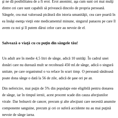
şi ne dă posibilitatea de a fi eroi. Eroi anonimi, aşa cum sunt cei mai mulţi
dintre cei care sunt capabili să privească dincolo de propria persoană.
Sângele, cea mai valoroasă picătură din istoria umanităţii, cea care poartă în
ea însăşi esenţa vieţii este medicamentul minune, singurul panaceu pe care îl
avem cu noi şi îl putem dărui celor care au nevoie de el.
Salvează o viaţă cu cu puţin din sângele tău!
Un adult are în medie 4,5 litri de sânge, adică 10 unităţi. În cadrul unei
donări care nu durează mult se recoltează 450 ml.de sânge, adică o singură
unitate, pe care organismul o va reface în scurt timp. O persoană sănătoasă
poate dona sânge o dată la 56 de zile, adică de şase ori pe an.
Din nefericire, mai puţin de 5% din populaţie este eligibilă pentru donarea
de sânge, iar în timpul iernii, acest procent scade din cauza afecţiunilor
virale. Dar bolnavii de cancer, precum şi alte afecţiuni care necesită anumite
componente sanguine, precum şi cei ce suferă accidente nu au mai puţină
nevoie de sânge iarna.