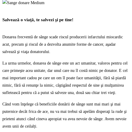
Salvează o viaţă, te salvezi şi pe tine!
Donarea frecventă de sânge scade riscul producerii infarctului miocardic
acut, precum şi riscul de a dezvolta anumite forme de cancer, aşadar
salvează şi viaţa donatorului.
La urma urmelor, donarea de sânge este un act umanitar, valoros pentru cel
care primeşte acea unitate, dar unul care nu îl costă nimic pe donator. E cel
mai important cadou pe care un om îl poate face umanităţii, fără să piardă
nimic, fără să renunţe la nimic, câştigând respectul de sine şi mulţumirea
sufletească pentru că a putut să salveze una, două sau chiar trei vieţi.
Când vom înţelege că beneficiile donării de sânge sunt mai mari şi mai
puternice decât frica de ace, nu va mai trebui să apelăm disperaţi la rude şi
prieteni atunci când cineva apropiat va avea nevoie de sânge. Avem nevoie
avem unii de ceilalți.