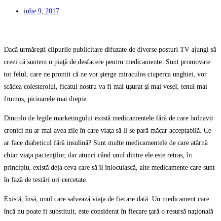
iulie 9, 2017
Dacă urmăreşti clipurile publicitare difuzate de diverse posturi TV ajungi să
crezi că suntem o piaţă de desfacere pentru medicamente. Sunt promovate
tot felul, care ne promit că ne vor şterge miraculos ciuperca unghiei, vor
scădea colesterolul, ficatul nostru va fi mai uşurat şi mai vesel, tenul mai
frumos, picioarele mai drepte.
Dincolo de legile marketingului există medicamentele fără de care bolnavii
cronici nu ar mai avea zile în care viaţa să li se pară măcar acceptabilă. Ce
ar face diabeticul fără insulină? Sunt multe medicamentele de care atârnă
chiar viaţa pacienţilor, dar atunci când unul dintre ele este retras, în
principiu, există deja ceva care să îl înlocuiască, alte medicamente care sunt
în fază de testări ori cercetate.
Există, însă, unul care salvează viaţa de fiecare dată. Un medicament care
încă nu poate fi substituit, este considerat în fiecare ţară o resursă naţională