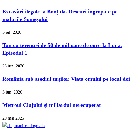
Excavări ilegale la Bonțida. Deșeuri îngropate pe
malurile Someșului
5 iul. 2026
Tun cu terenuri de 50 de milioane de euro la Luna.
Episodul 1
28 iun. 2026
România sub asediul urșilor. Viața omului pe locul doi
3 iun. 2026
Metroul Clujului și miliardul nerecuperat
29 mai 2026