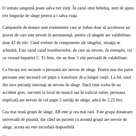
O unitate sanguină poate salva trei vieţi. În cazul unui bebeluş, sunt de ajuns
trei linguriţe de sânge pentru a-i salva viaţa.
Campaniile de donare sunt evenimente care ar trebui doar să accelereze un
proces de care este nevoie în permanenţă, pentru că sângele are valabilitate
doar 42 de zile. Când vorbim de componente ale sângelui, situaţia se
schimbă. Este cazul cazul trombocitelor, de care au nevoie, de exemplu, cei
cu virusul hepatitei C. Ei bine, ele au doar 5 zile perioadă de valabilitate.
La fiecare trei secunde o persoană are nevoie de sânge. Pentru una din patru
persoane este necesară cel puţin o transfuzie de-a lungul vieţii. La fel, unul
din zece pecianţi internaţi au nevoie de sânge. Dacă vine vorba de un
accident grav, survenit la locul de muncă sau în traficul rutier, persoana
implicată are nevoie de cel puţin 5 unităţi de sânge, adică de 2,25 litri.
Cea mai nouă grupă de sânge, AB este şi cea mai rară. Este grupa donatoare
universală de plasmă, dar când un pacient cu această grupă are nevoie de
sânge, acesta nu este niciodată disponibilă.