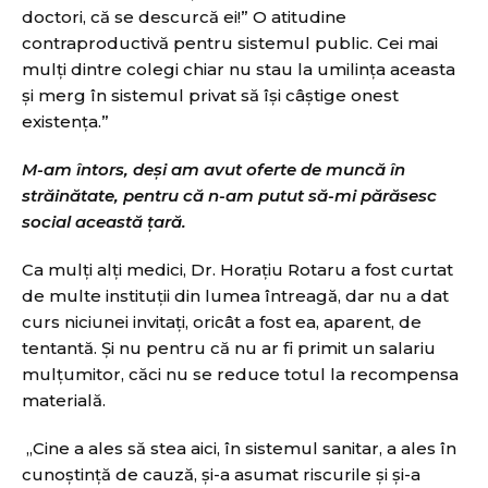
doctori, că se descurcă ei!” O atitudine
contraproductivă pentru sistemul public. Cei mai
mulți dintre colegi chiar nu stau la umilinţa aceasta
și merg în sistemul privat să își câștige onest
existența.”
M-am întors, deși am avut oferte de muncă în
străinătate, pentru că n-am putut să-mi părăsesc
social această ţară.
Ca mulţi alţi medici, Dr. Horaţiu Rotaru a fost curtat
de multe instituţii din lumea întreagă, dar nu a dat
curs niciunei invitaţi, oricât a fost ea, aparent, de
tentantă. Şi nu pentru că nu ar fi primit un salariu
mulţumitor, căci nu se reduce totul la recompensa
materială.
„Cine a ales să stea aici, în sistemul sanitar, a ales în
cunoştinţă de cauză, şi-a asumat riscurile şi şi-a