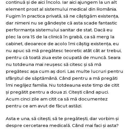
continuă și de aici încolo. Iar aici ajungem la un alt
element prost al sistemului medical din România.
Fugim în practica privată, să ne câştigăm existența,
dar nimeni nu se gândeşte că asta scade fantastic
performanţa sistemului sanitar de stat. Dacă eu
plec la ora 15 de la clinică în grabă, ca să merg la
cabinet, deoarece de acolo îmi câștig existența, eu
nu apuc să mă pregătesc teoretic atât cât ar trebui,
pentru că toată ziua este ocupată de muncă. Seara
nu totdeuna mai reuşesc să citesc și să mă
pregătesc așa cum aș dori. Las multe lucruri pentru
sfârşitul de săptămână. Când pentru a mă pregăti
îmi neglijez familia. Nu totdeauna este timp de citit
și pregătit pentru a doua zi. Citeşti când apuci.
Acum cinci zile am citit ca să mă documentez
pentru ce am avut de făcut astăzi.
Asta e una, să citeşti, să te pregăteşti, dar vorbim şi
despre cercetarea medicală. Când mai faci şi asta?