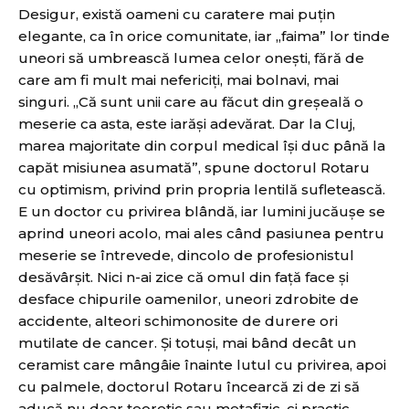
Desigur, există oameni cu caratere mai puţin
elegante, ca în orice comunitate, iar „faima” lor tinde
uneori să umbrească lumea celor oneşti, fără de
care am fi mult mai nefericiţi, mai bolnavi, mai
singuri. „Că sunt unii care au făcut din greşeală o
meserie ca asta, este iarăşi adevărat. Dar la Cluj,
marea majoritate din corpul medical îşi duc până la
capăt misiunea asumată”, spune doctorul Rotaru
cu optimism, privind prin propria lentilă sufletească.
E un doctor cu privirea blândă, iar lumini jucăuşe se
aprind uneori acolo, mai ales când pasiunea pentru
meserie se întrevede, dincolo de profesionistul
desăvârşit. Nici n-ai zice că omul din faţă face şi
desface chipurile oamenilor, uneori zdrobite de
accidente, alteori schimonosite de durere ori
mutilate de cancer. Şi totuşi, mai bând decât un
ceramist care mângâie înainte lutul cu privirea, apoi
cu palmele, doctorul Rotaru încearcă zi de zi să
aducă nu doar teoretic sau metafizic, ci practic,