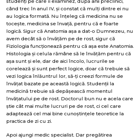
studenţi pe care îi examinez, după anii preclinici,
când trec în anul IV, şi constat că mulți dintre ei nu
au logica formată. Nu înţeleg că medicina nu se
toceşte, medicina se învaţă, pentru că e foarte
logică. Sigur că Anatomia aşa a dat-o Dumnezeu, nu
avem decât să o învăţăm pe de rost, sigur că
Fiziologia funcţionează pentru că aşa este Anatomia.
Histologia şi celula rămâne să le învăţăm pentru că
aşa sunt şi ele, dar de aici încolo, lucrurile se
corelează şi sunt perfect logice, doar că trebuie să
vezi logica înlăuntrul lor, să-ţi creezi formule de
învățat bazate pe această logică. Studenții la
medicină trebuie să depăşească momentul
învăţatului pe de rost. Doctorul bun nu e acela care
ştie cât mai multe lucruri pe de rost, ci cel care
adaptează cel mai bine cunoştinţele teoretice la
practica de zi cu zi.
Apoi ajungi medic specialist. Dar pregătirea