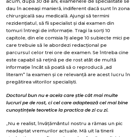
acum, după 30 de ani, examenele de specialitate se
dau în aceeaşi manieră, indiferent dacă sunt în zona
chirurgicală sau medicală. Ajungi să termini
rezidenţiatul, să fii specialist şi dai examen din
tomuri întregi de informaţie. Tragi la sorţi 10
capitole, din ele comisia îţi alege 10 subiecte mici pe
care trebuie să le abordezi redacţional pe
parcursul celor trei ore de examen. Se întreba cine
este capabil să rețină pe de rost atât de multă
informație încât să poată să o reproducă „ad
literam” la examen și ce relevanță are acest lucru în
pregătirea viitorilor specialiști.
Doctorul bun nu e acela care ştie cât mai multe
lucruri pe de rost, ci cel care adaptează cel mai bine
cunoştinţele teoretice la practica de zi cu zi.
„Nu e realist, învăţământul nostru a rămas un pic
neadaptat vremurilor actuale. Mă uit la tinerii