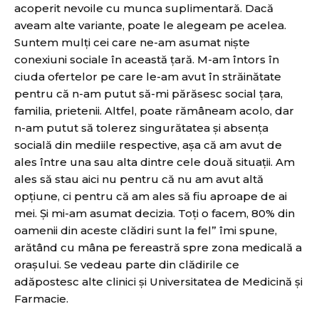
acoperit nevoile cu munca suplimentară. Dacă
aveam alte variante, poate le alegeam pe acelea.
Suntem mulţi cei care ne-am asumat nişte
conexiuni sociale în această ţară. M-am întors în
ciuda ofertelor pe care le-am avut în străinătate
pentru că n-am putut să-mi părăsesc social ţara,
familia, prietenii. Altfel, poate rămâneam acolo, dar
n-am putut să tolerez singurătatea şi absenţa
socială din mediile respective, aşa că am avut de
ales între una sau alta dintre cele două situaţii. Am
ales să stau aici nu pentru că nu am avut altă
opţiune, ci pentru că am ales să fiu aproape de ai
mei. Și mi-am asumat decizia. Toţi o facem, 80% din
oamenii din aceste clădiri sunt la fel” îmi spune,
arătând cu mâna pe fereastră spre zona medicală a
oraşului. Se vedeau parte din clădirile ce
adăpostesc alte clinici şi Universitatea de Medicină şi
Farmacie.