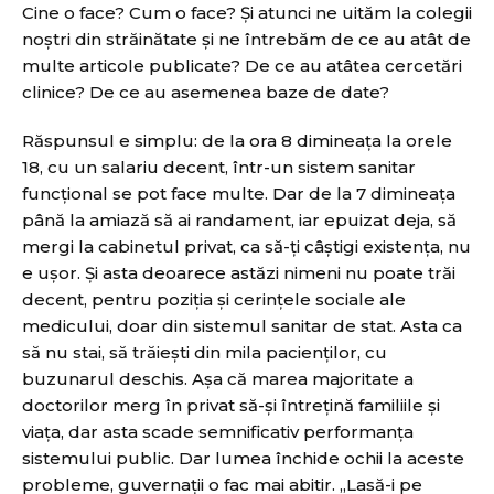
Cine o face? Cum o face? Şi atunci ne uităm la colegii
noştri din străinătate şi ne întrebăm de ce au atât de
multe articole publicate? De ce au atâtea cercetări
clinice? De ce au asemenea baze de date?
Răspunsul e simplu: de la ora 8 dimineaţa la orele
18, cu un salariu decent, într-un sistem sanitar
funcţional se pot face multe. Dar de la 7 dimineaţa
până la amiază să ai randament, iar epuizat deja, să
mergi la cabinetul privat, ca să-ţi câştigi existenţa, nu
e uşor. Şi asta deoarece astăzi nimeni nu poate trăi
decent, pentru poziția și cerințele sociale ale
medicului, doar din sistemul sanitar de stat. Asta ca
să nu stai, să trăieşti din mila pacienţilor, cu
buzunarul deschis. Aşa că marea majoritate a
doctorilor merg în privat să-şi întreţină familiile şi
viaţa, dar asta scade semnificativ performanţa
sistemului public. Dar lumea închide ochii la aceste
probleme, guvernaţii o fac mai abitir. „Lasă-i pe