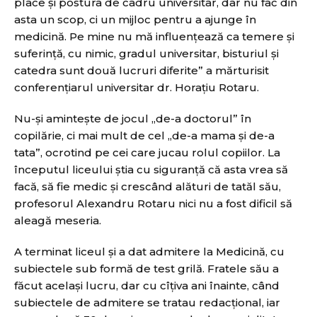
place şi postura de cadru universitar, dar nu fac din
asta un scop, ci un mijloc pentru a ajunge în
medicină. Pe mine nu mă influenţează ca temere şi
suferinţă, cu nimic, gradul universitar, bisturiul şi
catedra sunt două lucruri diferite” a mărturisit
conferenţiarul universitar dr. Horaţiu Rotaru.
Nu-şi aminteşte de jocul „de-a doctorul” în
copilărie, ci mai mult de cel „de-a mama şi de-a
tata”, ocrotind pe cei care jucau rolul copiilor. La
începutul liceului ştia cu siguranţă că asta vrea să
facă, să fie medic şi crescând alături de tatăl său,
profesorul Alexandru Rotaru nici nu a fost dificil să
aleagă meseria.
A terminat liceul şi a dat admitere la Medicină, cu
subiectele sub formă de test grilă. Fratele său a
făcut acelaşi lucru, dar cu cîţiva ani înainte, când
subiectele de admitere se tratau redacţional, iar