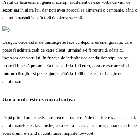
Preţul de listă este, în general acelaşi, indiferent că este vorba de vârf de
sezon sau în afara lui, dar poţi avea norocul să nimereşti o campanie, când o
anumită maşină beneficiază de oferta specială.
Desigur, orice astfel de tranzacţie se face cu depunerea unei garanţii, care
poate fi achitată cash de către client, urmând a-i fi restituită odată cu
încetarea contractului, în funcţie de îndeplinirea condiţiilor stipulate sau
poate fi blocată pe card. Ea începe de la 100 euro, ceea ce este accesibil
tuturor clienţilor şi poate ajunge până la 1000 de euro, în funcţie de
autoturism.
Gama medie este cea mai atractivă
După primul an de activitate, cea mai mare rată de închiriere s-a constatat la
autoturismele de clasă medie, ceea ce i-a încurajat să meargă mai departe pe
acest drum, evitând în continuare maşinile low-cost.