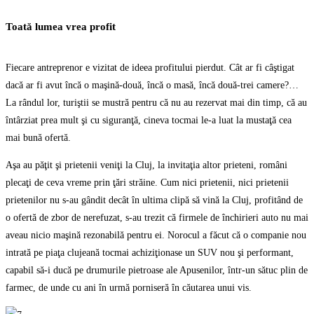
Toată lumea vrea profit
Fiecare antreprenor e vizitat de ideea profitului pierdut. Cât ar fi câştigat
dacă ar fi avut încă o maşină-două, încă o masă, încă două-trei camere?…
La rândul lor, turiştii se mustră pentru că nu au rezervat mai din timp, că au
întârziat prea mult şi cu siguranţă, cineva tocmai le-a luat la mustaţă cea
mai bună ofertă.
Aşa au păţit şi prietenii veniţi la Cluj, la invitaţia altor prieteni, români
plecaţi de ceva vreme prin ţări străine. Cum nici prietenii, nici prietenii
prietenilor nu s-au gândit decât în ultima clipă să vină la Cluj, profitând de
o ofertă de zbor de nerefuzat, s-au trezit că firmele de închirieri auto nu mai
aveau nicio maşină rezonabilă pentru ei. Norocul a făcut că o companie nou
intrată pe piaţa clujeană tocmai achiziţionase un SUV nou şi performant,
capabil să-i ducă pe drumurile pietroase ale Apusenilor, într-un sătuc plin de
farmec, de unde cu ani în urmă porniseră în căutarea unui vis.