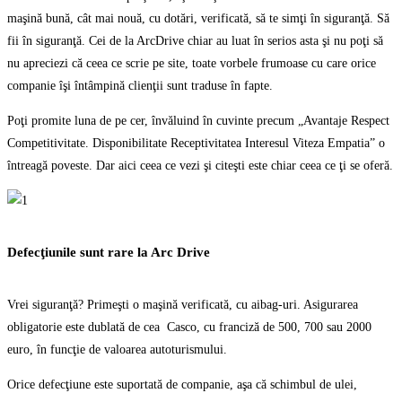
maşină bună, cât mai nouă, cu dotări, verificată, să te simţi în siguranţă. Să
fii în siguranţă. Cei de la ArcDrive chiar au luat în serios asta şi nu poţi să
nu apreciezi că ceea ce scrie pe site, toate vorbele frumoase cu care orice
companie îşi întâmpină clienţii sunt traduse în fapte.
Poţi promite luna de pe cer, învăluind în cuvinte precum „Avantaje Respect
Competitivitate. Disponibilitate Receptivitatea Interesul Viteza Empatia” o
întreagă poveste. Dar aici ceea ce vezi şi citeşti este chiar ceea ce ţi se oferă.
Defecţiunile sunt rare la Arc Drive
Vrei siguranţă? Primeşti o maşină verificată, cu aibag-uri. Asigurarea
obligatorie este dublată de cea Casco, cu franciză de 500, 700 sau 2000
euro, în funcţie de valoarea autoturismului.
Orice defecţiune este suportată de companie, aşa că schimbul de ulei,