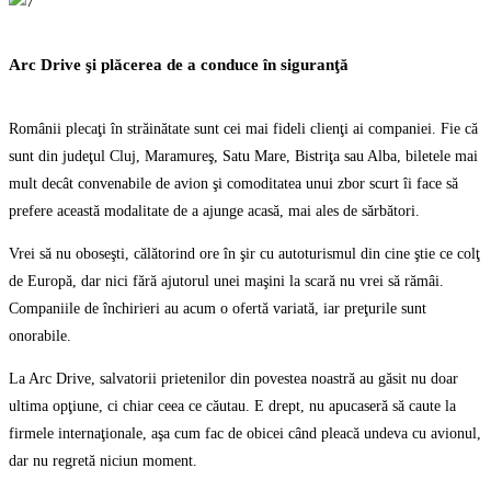
Arc Drive şi plăcerea de a conduce în siguranţă
Românii plecaţi în străinătate sunt cei mai fideli clienţi ai companiei. Fie că
sunt din judeţul Cluj, Maramureş, Satu Mare, Bistriţa sau Alba, biletele mai
mult decât convenabile de avion şi comoditatea unui zbor scurt îi face să
prefere această modalitate de a ajunge acasă, mai ales de sărbători.
Vrei să nu oboseşti, călătorind ore în şir cu autoturismul din cine ştie ce colţ
de Europă, dar nici fără ajutorul unei maşini la scară nu vrei să rămâi.
Companiile de închirieri au acum o ofertă variată, iar preţurile sunt
onorabile.
La Arc Drive, salvatorii prietenilor din povestea noastră au găsit nu doar
ultima opţiune, ci chiar ceea ce căutau. E drept, nu apucaseră să caute la
firmele internaţionale, aşa cum fac de obicei când pleacă undeva cu avionul,
dar nu regretă niciun moment.