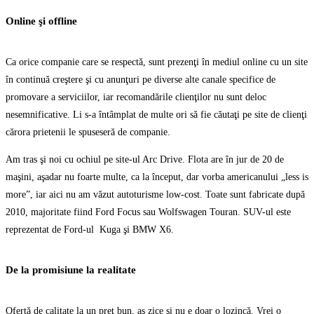
Online şi offline
Ca orice companie care se respectă, sunt prezenţi în mediul online cu un site
în continuă creştere şi cu anunţuri pe diverse alte canale specifice de
promovare a serviciilor, iar recomandările clienţilor nu sunt deloc
nesemnificative. Li s-a întâmplat de multe ori să fie căutaţi pe site de clienţi
cărora prietenii le spuseseră de companie.
Am tras şi noi cu ochiul pe site-ul Arc Drive. Flota are în jur de 20 de
maşini, aşadar nu foarte multe, ca la început, dar vorba americanului „less is
more”, iar aici nu am văzut autoturisme low-cost. Toate sunt fabricate după
2010, majoritate fiind Ford Focus sau Wolfswagen Touran. SUV-ul este
reprezentat de Ford-ul Kuga şi BMW X6.
De la promisiune la realitate
Ofertă de calitate la un preţ bun, aş zice şi nu e doar o lozincă. Vrei o