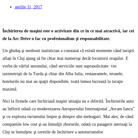
aprilie 11, 2017
Închirierea de maşini este o activitate din ce în ce mai atractivă, iar cei
de la Arc Drive o fac cu profesionalism şi responsabilitate.
Un ghiduş şi neobosit statistician a constatat că există momente când turiştii
aflaţi în Cluj ajung să fie chiar mai numeroşi decât locuitorii oraşului. E
vorba de vârful sezonului, când serviciile sunt suprasolicitate: vin
taximetrişti de la Turda şi chiar din Alba Iulia, restaurantele, terasele,
hotelurile nu mai au spaţii disponibile, toată lumea lucrează la turaţie
maximă.
Nici la firmele care închiriază maşini situaţia nu e diferită. Închirierile auto
au înflorit odată cu modernizarea Aeroportului Internaţional „Avram Iancu”
şi cu explozia turismului înspre şi dinspre alte meleaguri. Mai ales, de când
companiile low cost şi-au înmulţit zborurile, odată cu pasagerii aterizaţi la
Cluj se înmulţesc şi cererile de închiriere a autoturismelor.