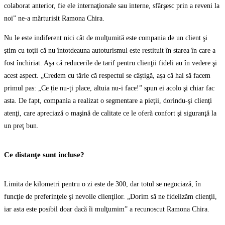
colaborat anterior, fie ele internaţionale sau interne, sfârşesc prin a reveni la
noi” ne-a mărturisit Ramona Chira.
Nu le este indiferent nici cât de mulţumită este compania de un client şi
ştim cu toţii că nu întotdeauna autoturismul este restituit în starea în care a
fost închiriat. Aşa că reducerile de tarif pentru clienţii fideli au în vedere şi
acest aspect. „Credem cu tărie că respectul se câștigă, așa că hai să facem
primul pas: „Ce ție nu-ți place, altuia nu-i face!” spun ei acolo şi chiar fac
asta. De fapt, compania a realizat o segmentare a pieţii, dorindu-şi clienţi
atenţi, care apreciază o maşină de calitate ce le oferă confort şi siguranţă la
un preţ bun.
Ce distanţe sunt incluse?
Limita de kilometri pentru o zi este de 300, dar totul se negociază, în
funcţie de preferinţele şi nevoile clienţilor. „Dorim să ne fidelizăm clienţii,
iar asta este posibil doar dacă îi mulţumim” a recunoscut Ramona Chira.