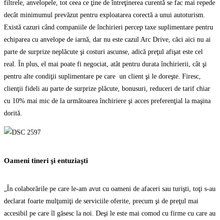
filtrele, anvelopele, tot ceea ce ţine de întreţinerea curentă se fac mai repede
decât minimumul prevăzut pentru exploatarea corectă a unui autoturism.
Există cazuri când companiile de închirieri percep taxe suplimentare pentru
echiparea cu anvelope de iarnă, dar nu este cazul Arc Drive, căci aici nu ai
parte de surprize neplăcute şi costuri ascunse, adică preţul afişat este cel
real. În plus, el mai poate fi negociat, atât pentru durata închirierii, cât şi
pentru alte condiţii suplimentare pe care un client şi le doreşte. Firesc,
clienţii fideli au parte de surprize plăcute, bonusuri, reduceri de tarif chiar
cu 10% mai mic de la următoarea închiriere şi acces preferenţial la maşina
dorită.
Oameni tineri şi entuziaşti
„În colaborările pe care le-am avut cu oameni de afaceri sau turişti, toţi s-au
declarat foarte mulţumiţi de serviciile oferite, precum şi de preţul mai
accesibil pe care îl găsesc la noi. Deşi le este mai comod cu firme cu care au