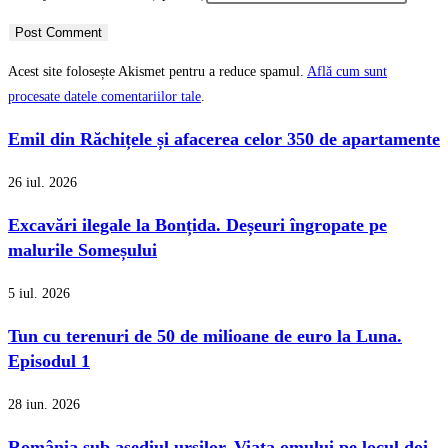
Acest site folosește Akismet pentru a reduce spamul.
Află cum sunt
procesate datele comentariilor tale
.
Emil din Răchițele și afacerea celor 350 de apartamente
26 iul. 2026
Excavări ilegale la Bonțida. Deșeuri îngropate pe
malurile Someșului
5 iul. 2026
Tun cu terenuri de 50 de milioane de euro la Luna.
Episodul 1
28 iun. 2026
România sub asediul urșilor. Viața omului pe locul doi