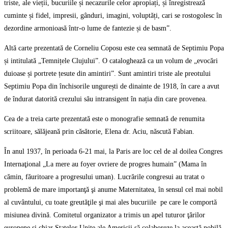
triste, ale vieții, bucuriile și necazurile celor apropiați, și înregistrează
cuminte și fidel, impresii, gânduri, imagini, voluptăți, cari se rostogolesc în
dezordine armonioasă într-o lume de fantezie și de basm”.
Altă carte prezentată de Corneliu Coposu este cea semnată de Septimiu Popa
și intitulată „Temnițele Clujului”. O cataloghează ca un volum de „evocări
duioase și portrete țesute din amintiri”. Sunt amintiri triste ale preotului
Septimiu Popa din închisorile ungurești de dinainte de 1918, în care a avut
de îndurat datorită crezului său intransigent în nația din care provenea.
Cea de a treia carte prezentată este o monografie semnată de renumita
scriitoare, sălăjeană prin căsătorie, Elena dr. Aciu, născută Fabian.
În anul 1937, în perioada 6-21 mai, la Paris are loc cel de al doilea Congres
Internaţional „La mere au foyer ovriere de progres humain” (Mama în
cămin, făuritoare a progresului uman). Lucrările congresui au tratat o
problemă de mare importanţă şi anume Maternitatea, în sensul cel mai nobil
al cuvântului, cu toate greutăţile şi mai ales bucuriile pe care le comportă
misiunea divină. Comitetul organizator a trimis un apel tuturor ţărilor
europene şi chiar Statelor Unite ale Americii să colaboreze la această nobilă