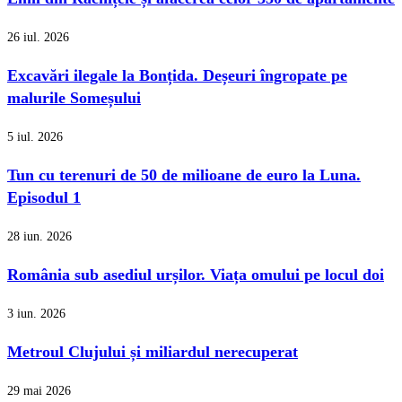
26 iul. 2026
Excavări ilegale la Bonțida. Deșeuri îngropate pe
malurile Someșului
5 iul. 2026
Tun cu terenuri de 50 de milioane de euro la Luna.
Episodul 1
28 iun. 2026
România sub asediul urșilor. Viața omului pe locul doi
3 iun. 2026
Metroul Clujului și miliardul nerecuperat
29 mai 2026