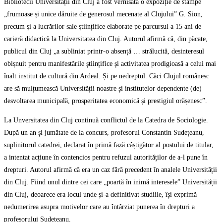
Bibliotecii Universității din Cluj a fost vernisată o expoziție de stampe
„frumoase și unice dăruite de generosul mecenate al Clujului” G. Sion,
precum și a lucrărilor sale științifice elaborate pe parcursul a 15 ani de
carieră didactică la Universitatea din Cluj. Autorul afirmă că, din păcate,
publicul din Cluj „a subliniat printr-o absență … strălucită, desinteresul
obișnuit pentru manifestările științifice și activitatea prodigioasă a celui mai
înalt institut de cultură din Ardeal. Și pe nedreptul. Căci Clujul românesc
are să mulțumească Universității noastre și institutelor dependente (de)
desvoltarea municipală, prosperitatea economică și prestigiul orășenesc”.
La Unversitatea din Cluj continuă conflictul de la Catedra de Sociologie.
După un an și jumătate de la concurs, profesorul Constantin Sudețeanu,
suplinitorul catedrei, declarat în primă fază câștigător al postului de titular,
a intentat acțiune în contencios pentru refuzul autorităților de a-l pune în
drepturi. Autorul afirmă că era un caz fără precedent în analele Universității
din Cluj. Fiind unul dintre cei care „poartă în inimă interesele” Universității
din Cluj, deoarece era locul unde și-a definitivat studiile, își exprimă
nedumerirea asupra motivelor care au întârziat punerea în drepturi a
profesorului Sudețeanu.