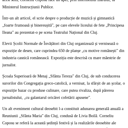
Ministerul Instrucțiunii Publice.
Într-un alt articol, el scrie despre o producție de muzică și gimnastică
„foarte frumoasă și binereușită”, pe care elevele liceului de fete „Principesa
Ileana” au prezentat-o pe scena Teatrului Național din Cluj.
Elevii Școlii Normale de Învățători din Cluj organizează și vernisează o
expoziție de desen, care cuprindea 650 de planșe „cu motive românești” din
industria casnică românească. Expoziția este descrisă cu mare măestrie de
jurnalist.
Școala Superioară de Menaj „Sfânta Tereza” din Cluj, de sub conducerea
surorilor din Congregația greco-catolică, a vernisat, la sfârșit de an școlar, o
expoziție bazar cu produse culinare, care putea rivaliza, după părerea
jurnalistului, „cu galantarul oricărei cofetării apusene”.
Un alt eveniment cultural deosebit l-a constituit adunarea generală anuală a
Reuniunii „Sfânta Maria” din Cluj, condusă de Livia Boilă. Corneliu
Coposu se referă la această ședință festivă și la realizările deosebite ale