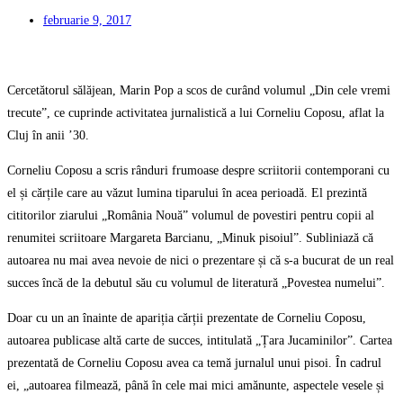
februarie 9, 2017
Cercetătorul sălăjean, Marin Pop a scos de curând volumul „Din cele vremi
trecute”, ce cuprinde activitatea jurnalistică a lui Corneliu Coposu, aflat la
Cluj în anii ’30.
Corneliu Coposu a scris rânduri frumoase despre scriitorii contemporani cu
el și cărțile care au văzut lumina tiparului în acea perioadă. El prezintă
cititorilor ziarului „România Nouă” volumul de povestiri pentru copii al
renumitei scriitoare Margareta Barcianu, „Minuk pisoiul”. Subliniază că
autoarea nu mai avea nevoie de nici o prezentare și că s-a bucurat de un real
succes încă de la debutul său cu volumul de literatură „Povestea numelui”.
Doar cu un an înainte de apariția cărții prezentate de Corneliu Coposu,
autoarea publicase altă carte de succes, intitulată „Țara Jucaminilor”. Cartea
prezentată de Corneliu Coposu avea ca temă jurnalul unui pisoi. În cadrul
ei, „autoarea filmează, până în cele mai mici amănunte, aspectele vesele și