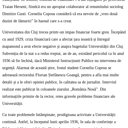
Traian Herseni, fiindcă era un apropiat colaborator al renumitului sociolog
Dimitire Gusti. Corneliu Coposu consideră că era nevoie de „vreo două
duzini de lămuriri” în haosul care s-a creat.
Universitatea din Cluj trecea printr-un impas financiar foarte greu. Începând
cu anul 1929, criza financiară care a afectat țara noastră și întregul
mapamond a avut efecte negative și asupra bugetului Universității din Cluj.
Subvenția de la stat s-a redus treptat, an de an, existând pericolul ca în anul
1936 să fie închisă, dacă Ministerul Instrucțiunii Publice nu intervenea de
urgență. Alarmat de această știre, fostul student Corneliu Coposu se
adresează rectorului Florian Ștefănescu Goangă, pentru a afla mai multe
detalii și a le oferi opiniei publice, în calitatea sa de jurnalist. Interviul
realizat este publicat în coloanele ziarului „România Nouă”. Din
informațiile primite de la rector, reies gravele probleme financiare ale
Universității.
Cu toate problemele întâmpinate, prodigioasa activitate a Universității
continuă. Astfel, la începutul lunii aprilie 1936, în sala de conferințe a