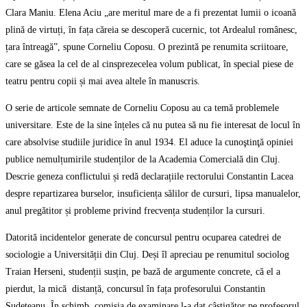
Clara Maniu. Elena Aciu „are meritul mare de a fi prezentat lumii o icoană
plină de virtuți, în fața căreia se descoperă cucernic, tot Ardealul românesc,
țara întreagă”, spune Corneliu Coposu. O prezintă pe renumita scriitoare,
care se găsea la cel de al cinsprezecelea volum publicat, în special piese de
teatru pentru copii și mai avea altele în manuscris.
O serie de articole semnate de Corneliu Coposu au ca temă problemele
universitare. Este de la sine înțeles că nu putea să nu fie interesat de locul în
care absolvise studiile juridice în anul 1934. El aduce la cunoştinţă opiniei
publice nemulțumirile studenților de la Academia Comercială din Cluj.
Descrie geneza conflictului și redă declarațiile rectorului Constantin Lacea
despre repartizarea burselor, insuficiența sălilor de cursuri, lipsa manualelor,
anul pregătitor și probleme privind frecvența studenților la cursuri.
Datorită incidentelor generate de concursul pentru ocuparea catedrei de
sociologie a Universității din Cluj. Deși îl apreciau pe renumitul sociolog
Traian Herseni, studenții susțin, pe bază de argumente concrete, că el a
pierdut, la mică distanță, concursul în fața profesorului Constantin
Sudețeanu. În schimb, comisia de examinare l-a dat câștigător pe profesorul