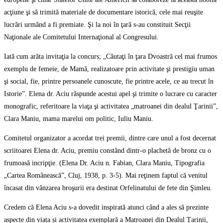
acţiune şi să trimită materiale de documentare istorică, cele mai reuşite
lucrări urmând a fi premiate. Şi la noi în ţară s-au constituit Secţii
Naţionale ale Comitetului Internaţional al Congresului.
Iată cum arăta invitaţia la concurs; „Căutaţi în ţara Dvoastră cel mai frumos
exemplu de femeie, de Mamă, realizatoare prin activitate şi prestigiu uman
şi social, fie, printre persoanele cunoscute, fie printre acele, ce au trecut în
Istorie”. Elena dr. Aciu răspunde acestui apel şi trimite o lucrare cu caracter
monografic, referitoare la viaţa şi activitatea „matroanei din dealul Ţarinii”,
Clara Maniu, mama marelui om politic, Iuliu Maniu.
Comitetul organizator a acordat trei premii, dintre care unul a fost decernat
scriitoarei Elena dr. Aciu, premiu constând dintr-o plachetă de bronz cu o
frumoasă incripţie. (Elena Dr. Aciu n. Fabian, Clara Maniu, Tipografia
„Cartea Românească”, Cluj, 1938, p. 3-5). Mai reţinem faptul că venitul
încasat din vânzarea broşurii era destinat Orfelinatului de fete din Şimleu.
Credem că Elena Aciu s-a dovedit inspirată atunci când a ales să prezinte
aspecte din viața și activitatea exemplară a Matroanei din Dealul Țarinii,