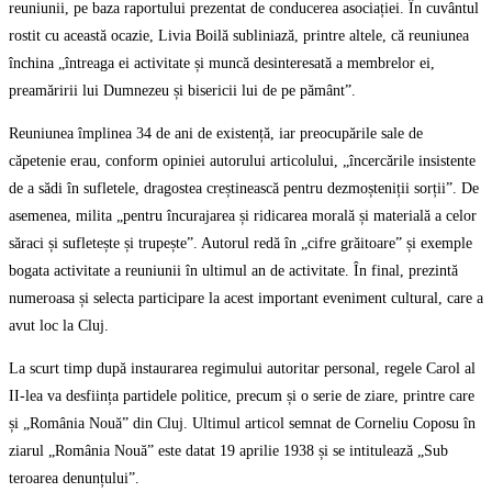
reuniunii, pe baza raportului prezentat de conducerea asociației. În cuvântul
rostit cu această ocazie, Livia Boilă subliniază, printre altele, că reuniunea
închina „întreaga ei activitate și muncă desinteresată a membrelor ei,
preamăririi lui Dumnezeu și bisericii lui de pe pământ”.
Reuniunea împlinea 34 de ani de existență, iar preocupările sale de
căpetenie erau, conform opiniei autorului articolului, „încercările insistente
de a sădi în sufletele, dragostea creștinească pentru dezmoșteniții sorții”. De
asemenea, milita „pentru încurajarea și ridicarea morală și materială a celor
săraci și sufletește și trupește”. Autorul redă în „cifre grăitoare” și exemple
bogata activitate a reuniunii în ultimul an de activitate. În final, prezintă
numeroasa și selecta participare la acest important eveniment cultural, care a
avut loc la Cluj.
La scurt timp după instaurarea regimului autoritar personal, regele Carol al
II-lea va desființa partidele politice, precum și o serie de ziare, printre care
și „România Nouă” din Cluj. Ultimul articol semnat de Corneliu Coposu în
ziarul „România Nouă” este datat 19 aprilie 1938 și se intitulează „Sub
teroarea denunțului”.