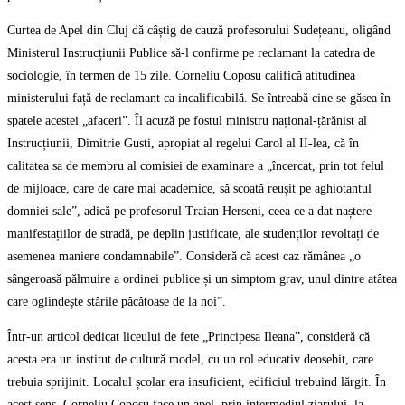
Curtea de Apel din Cluj dă câștig de cauză profesorului Sudețeanu, oligând
Ministerul Instrucțiunii Publice să-l confirme pe reclamant la catedra de
sociologie, în termen de 15 zile. Corneliu Coposu califică atitudinea
ministerului față de reclamant ca incalificabilă. Se întreabă cine se găsea în
spatele acestei „afaceri”. Îl acuză pe fostul ministru național-țărănist al
Instrucțiunii, Dimitrie Gusti, apropiat al regelui Carol al II-lea, că în
calitatea sa de membru al comisiei de examinare a „încercat, prin tot felul
de mijloace, care de care mai academice, să scoată reușit pe aghiotantul
domniei sale”, adică pe profesorul Traian Herseni, ceea ce a dat naștere
manifestațiilor de stradă, pe deplin justificate, ale studenților revoltați de
asemenea maniere condamnabile”. Consideră că acest caz rămânea „o
sângeroasă pălmuire a ordinei publice și un simptom grav, unul dintre atâtea
care oglindește stările păcătoase de la noi”.
Într-un articol dedicat liceului de fete „Principesa Ileana”, consideră că
acesta era un institut de cultură model, cu un rol educativ deosebit, care
trebuia sprijinit. Localul școlar era insuficient, edificiul trebuind lărgit. În
acest sens, Corneliu Coposu face un apel, prin intermediul ziarului, la