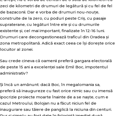
zeci de kilometri de drumuri de legătură și cu fel de fel
de bazaconii. Dar e vorba de drumuri nou-nouțe,
construite de la zero, cu poduri peste Criș, cu pasaje
supraterane, cu legături între ele și cu drumurile
existente și, cel mai important, finalizate în 12-16 luni.
Drumuri care decongestionează traficul din Oradea și
zona metropolitană. Adică exact ceea ce își dorește orice
locuitor al zonei.
Sau crede cineva că oamenii preferă gargara electorală
de peste 15 ani a excelenței sale Emil Boc, impotentul
administrativ?
Și încă un amănunt: dacă Boc, în megalomania sa,
preferă să inaugureze cu fast orice nimic sau cu imensă
ipocrizie proiecte moarte înainte de a se naște, cum e
cazul Metroului, Bolojan nu a făcut niciun fel de
inaugurare sau tăiere de panglică la niciuna din centuri.
Pur și simplu au fost date în folosință imediat după