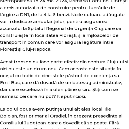
Metropolitană. În 24 mai 2024, Primăria Comunei Florești
a emis autorizația de construire pentru lucrările de
lărgire a DN1, de la 4 la 6 benzi. Noile culoare adăugate
vor fi dedicate ambulanțelor, pentru asigurarea
accesului la Spitalul Regional de Urgență Cluj, care se
construiește în localitatea Florești, și a mijloacelor de
transport în comun care vor asigura legătura între
Florești și Cluj-Napoca.
Acest tronson nu face parte efectiv din centura Clujului și
nici nu este un drum nou. Cam aceasta este situația în
orașul cu trafic de cinci stele păstorit de excelența sa
Emil Boc, care dă dovadă de un beteșug administrativ,
dar care excelează în a oferi pâine și circ. Știți cum se
numesc cei care nu pot? Neputincioși.
La polul opus avem putința unui alt ales local. Ilie
Bolojan, fost primar al Oradiei, în prezent președinte al
Consiliului Județean, care a dovedit că se poate. Fără