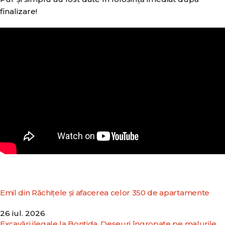
finalizare!
Emil din Răchițele și afacerea celor 350 de apartamente
26 iul. 2026
Excavări ilegale la Bonțida. Deșeuri îngropate pe malurile