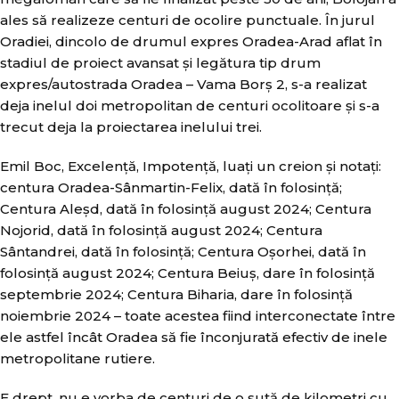
ales să realizeze centuri de ocolire punctuale. În jurul
Oradiei, dincolo de drumul expres Oradea-Arad aflat în
stadiul de proiect avansat și legătura tip drum
expres/autostrada Oradea – Vama Borș 2, s-a realizat
deja inelul doi metropolitan de centuri ocolitoare și s-a
trecut deja la proiectarea inelului trei.
Emil Boc, Excelență, Impotență, luați un creion și notați:
centura Oradea-Sânmartin-Felix, dată în folosință;
Centura Aleșd, dată în folosință august 2024; Centura
Nojorid, dată în folosință august 2024; Centura
Sântandrei, dată în folosință; Centura Oșorhei, dată în
folosință august 2024; Centura Beiuș, dare în folosință
septembrie 2024; Centura Biharia, dare în folosință
noiembrie 2024 – toate acestea fiind interconectate între
ele astfel încât Oradea să fie înconjurată efectiv de inele
metropolitane rutiere.
E drept, nu e vorba de centuri de o sută de kilometri cu