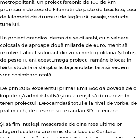
metropolitană, un proiect faraonic de 100 de km,
promisiuni de zeci de kilometri de piste de biciclete, zeci
de kilometri de drumuri de legătură, pasaje, viaducte,
tuneluri.
Un proiect grandios, demn de șeicii arabi, cu o valoare
colosală de aproape două miliarde de euro, menit să
rezolve traficul sufocant din zona metropolitană. Și totuși,
de peste 10 ani, acest „mega proiect” rămâne blocat în
hârtii, studii fără sfârșit și licitații anulate, fără să vedem
vreo schimbare reală.
De prin 2015, excelentul primar Emil Boc dă dovadă de o
impotență administrativă și nu a reușit să demareze în
teren proiectul. Deocamdată totul e la nivel de vorbe, de
praf în ochi, de desene și de randări 3D pe ecrane.
Și, să fim înțeleși, mascarada de dinaintea ultimelor
alegeri locale nu are nimic de-a face cu Centura