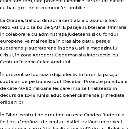
atâta tam-tam, fără proiecte faraonice, fără studii plătite
cu bani grei, doar cu muncă și ambiție.
La Oradea, traficul din zona centrală a orașului a fost
rezolvat cu o salbă de ȘAPTE pasaje subterane. Primăria,
în colaborare cu administrația județeană și cu fonduri
europene, va mai realiza în oraș alte patru pasaje
subterane și supraterane în zona Gării, a magazinului
Crișul, în zona Aeroport-Dedeman și a intersecției cu
Centura în zona Calea Aradului.
În prezent se lucrează deja efectiv în teren la pasajul
subteran de pe bulevardul Decebal. Proiecte punctuale
de câte 40-60 milioane lei, care însă se finalizează în
decurs de 12-16 luni și aduc beneficii imense și imediate
orădenilor.
În Bihor, centrul de greutate nu este Oradea. Județul a
fost deja împânzit de centuri. Astfel, evitând un proiect
megaloman care să fie finalizat peste 50 de ani, Bolojan a