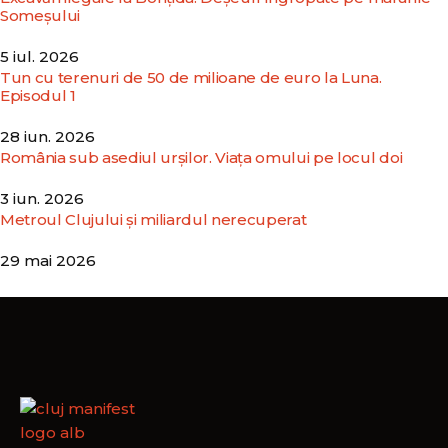
Someșului
5 iul. 2026
Tun cu terenuri de 50 de milioane de euro la Luna.
Episodul 1
28 iun. 2026
România sub asediul urșilor. Viața omului pe locul doi
3 iun. 2026
Metroul Clujului și miliardul nerecuperat
29 mai 2026