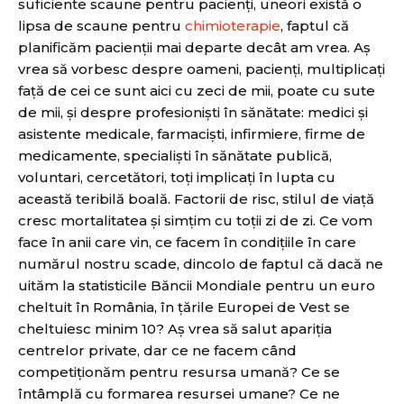
suficiente scaune pentru pacienți, uneori există o
lipsa de scaune pentru
chimioterapie
, faptul că
planificăm pacienții mai departe decât am vrea. Aș
vrea să vorbesc despre oameni, pacienți, multiplicați
față de cei ce sunt aici cu zeci de mii, poate cu sute
de mii, și despre profesioniști în sănătate: medici și
asistente medicale, farmaciști, infirmiere, firme de
medicamente, specialiști în sănătate publică,
voluntari, cercetători, toți implicați în lupta cu
această teribilă boală. Factorii de risc, stilul de viață
cresc mortalitatea și simțim cu toții zi de zi. Ce vom
face în anii care vin, ce facem în condițiile în care
numărul nostru scade, dincolo de faptul că dacă ne
uităm la statisticile Băncii Mondiale pentru un euro
cheltuit în România, în țările Europei de Vest se
cheltuiesc minim 10? Aș vrea să salut apariția
centrelor private, dar ce ne facem când
competiționăm pentru resursa umană? Ce se
întâmplă cu formarea resursei umane? Ce ne