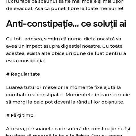
lucru face ca scaunul să fie mai moale și mai ușor
de evacuat. Așa că puneți fibre la toate meniurile!
Anti-constipație… ce soluții ai
Cu toții, adesea, simțim că numai dieta noastră va
avea un impact asupra digestiei noastre. Cu toate
acestea, există alte obiceiuri bune de luat pentru a
evita constipația!
# Regularitate
Luarea tuturor meselor la momente fixe ajută la
combaterea constipației. Momentele în care trebuie
să mergi la baie pot deveni la rândul lor obișnuite.
# Fă-ți timp!
Adesea, persoanele care suferă de constipație nu își
iau timp să meargă în baie în liniște. Sau nu merg