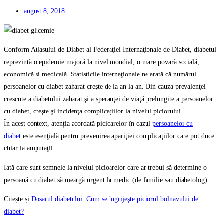
august 8, 2018
Conform Atlasului de Diabet al Federaţiei Internaţionale de Diabet, diabetul
reprezintă o epidemie majoră la nivel mondial, o mare povară socială,
economică și medicală. Statisticile internaţionale ne arată că numărul
persoanelor cu diabet zaharat creşte de la an la an. Din cauza prevalenţei
crescute a diabetului zaharat şi a speranţei de viaţă prelungite a persoanelor
cu diabet, creşte şi incidenţa complicațiilor la nivelul piciorului.
În acest context, atenția acordată picioarelor în cazul
persoanelor cu
diabet
este esenţială pentru prevenirea apariţiei complicaţiilor care pot duce
chiar la amputaţii.
Iată care sunt semnele la nivelul picioarelor care ar trebui să determine o
persoană cu diabet să meargă urgent la medic (de familie sau diabetolog):
Citește și
Dosarul diabetului: Cum se îngrijeşte piciorul bolnavului de
diabet?