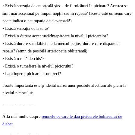
• Există senzația de amorțeală şi/sau de furnicături în picioare? Acestea se
simt mai accentuat pe timpul nopţii sau în repaus? (acesta este un semn care
poate indica o neuropatie deja avansată!)
• Există senzația de arsură?
• Există o durere accentuată/înţepătoare la nivelul picioarelor?
• Există durere sau slăbiciune la mersul pe jos, durere care dispare la
repaus? (semn de posibilă arteriopatie obliterantă)
• Există o rană deschisă?
• Există o tumefiere la nivelul piciorului?
• La atingere, picioarele sunt reci?
Foarte importantă este şi identificarea unor posibile afecțiuni ale pielii la
nivelul piciorului:
…………………..
Află mai multe despre
semnele pe care le dau picioarele bolnavului de
diabet