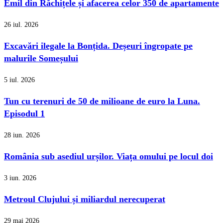
Emil din Răchițele și afacerea celor 350 de apartamente
26 iul. 2026
Excavări ilegale la Bonțida. Deșeuri îngropate pe
malurile Someșului
5 iul. 2026
Tun cu terenuri de 50 de milioane de euro la Luna.
Episodul 1
28 iun. 2026
România sub asediul urșilor. Viața omului pe locul doi
3 iun. 2026
Metroul Clujului și miliardul nerecuperat
29 mai 2026