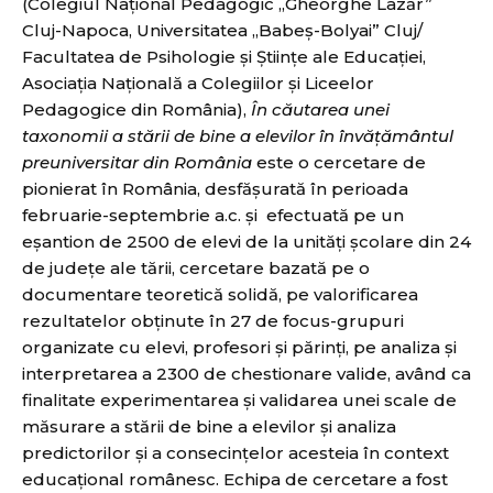
(Colegiul Național Pedagogic ,,Gheorghe Lazăr”
Cluj-Napoca, Universitatea ,,Babeș-Bolyai” Cluj/
Facultatea de Psihologie și Științe ale Educației,
Asociația Națională a Colegiilor și Liceelor
Pedagogice din România),
În căutarea unei
taxonomii a stării de bine a elevilor în învățământul
preuniversitar din România
este o cercetare de
pionierat în România, desfășurată în perioada
februarie-septembrie a.c. și efectuată pe un
eșantion de 2500 de elevi de la unități școlare din 24
de județe ale tării, cercetare bazată pe o
documentare teoretică solidă, pe valorificarea
rezultatelor obținute în 27 de focus-grupuri
organizate cu elevi, profesori și părinți, pe analiza și
interpretarea a 2300 de chestionare valide, având ca
finalitate experimentarea și validarea unei scale de
măsurare a stării de bine a elevilor și analiza
predictorilor și a consecințelor acesteia în context
educațional românesc. Echipa de cercetare a fost