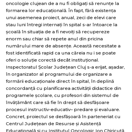
oncologie clujean de a nu fi obligați să renunțe la
formarea lor educațională. În fapt, fără existența
unui asemenea proiect, anual, zeci de elevi care
stau luni întregi internați în spital s-ar întoarce la
școală în situația de a fi nevoiți să recupereze
enorm sau chiar să repete anul din pricina
numărului mare de absențe. Această necesitate a
fost identificată rapid ca una căreia nu i se poate
oferi o soluție corectă decât instituțional.
Inspectoratul Școlar Județean Cluj s-a erijat, așadar,
în organizator al programului de organizare a
formării educaționale direct în spital, în deplină
concordanță cu planificarea activității didactice din
programele școlare, cu profesori din sistemul de
învățământ care să fie în drept să desfășoare
procesul instructiv-educativ– predare și evaluare.
Concret, proiectul se desfășoară în parteneriat cu
Centrul Județean de Resurse și Asistență
Educațională și cu Institutul Oncologic Ion Chiricuță