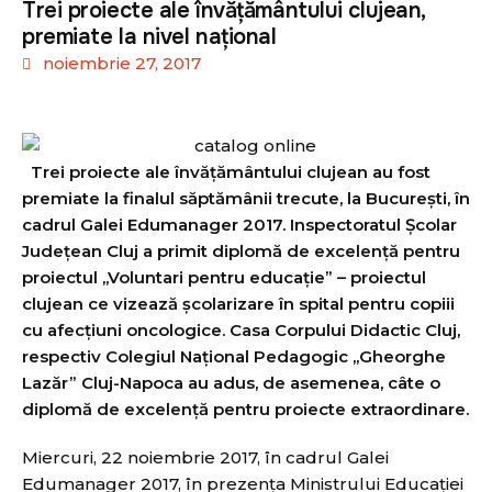
Trei proiecte ale învățământului clujean,
premiate la nivel național
noiembrie 27, 2017
Trei proiecte ale
învăţământului clujean au fost
premiate la finalul săptămânii trecute, la Bucureşti, în
cadrul Galei Edumanager 2017.
Inspectoratul
Școlar
Județean Cluj a primit diplomă de excelenţă pentru
proiectul ,,Voluntari pentru educaţie
” – proiectul
clujean ce vizeaz
ă şcolarizare în spital pentru copiii
cu afecţiuni oncologice. Casa Corpului Didactic Cluj,
respectiv Colegiul Naţional Pedagogic ,,Gheorghe
Lazăr
” Cluj-Napoca au adus, de asemenea, c
âte o
diplomă de excelenţă pentru proiecte extraordinare.
Miercuri, 22 noiembrie 2017, în cadrul Galei
Edumanager 2017, în prezenţa Ministrului Educaţiei