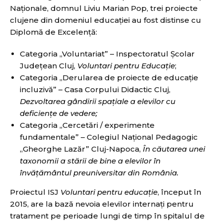
Naţionale, domnul Liviu Marian Pop, trei proiecte
clujene din domeniul educaţiei au fost distinse cu
Diplomă de Excelenţă:
Categoria ,,Voluntariat” – Inspectoratul Şcolar
Judeţean Cluj,
Voluntari pentru Educa
ţie
;
Categoria ,,Derularea de proiecte de educație
incluzivă” – Casa Corpului Didactic Cluj,
Dezvoltarea gândirii spațiale a elevilor cu
deficiențe de vedere;
Categoria ,,Cercetări / experimente
fundamentale” – Colegiul Național Pedagogic
,,Gheorghe Lazăr” Cluj-Napoca,
În căutarea unei
taxonomii a stării de bine a elevilor în
învățământul preuniversitar din România.
Proiectul ISJ
Voluntari pentru educație
, început în
2015, are la bază nevoia elevilor internați pentru
tratament pe perioade lungi de timp în spitalul de