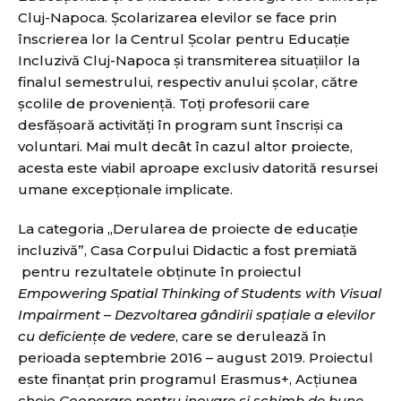
Cluj-Napoca. Școlarizarea elevilor se face prin
înscrierea lor la Centrul Școlar pentru Educație
Incluzivă Cluj-Napoca și transmiterea situațiilor la
finalul semestrului, respectiv anului școlar, către
școlile de proveniență. Toți profesorii care
desfășoară activități în program sunt înscriși ca
voluntari. Mai mult decât în cazul altor proiecte,
acesta este viabil aproape exclusiv datorită resursei
umane excepţionale implicate.
La categoria ,,Derularea de proiecte de educație
incluzivă”, Casa Corpului Didactic a fost premiată
pentru rezultatele obținute în proiectul
Empowering Spatial Thinking of Students with Visual
Impairment
–
Dezvoltarea gândirii spațiale a elevilor
cu deficiențe de vedere
, care se derulează în
perioada septembrie 2016 – august 2019. Proiectul
este finanțat prin programul Erasmus+, Acțiunea
cheie
Cooperare pentru inovare și schimb de bune