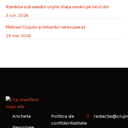
România sub asediul urșilor. Viața omului pe locul doi
3 iun. 2026
Metroul Clujului și miliardul nerecuperat
29 mai 2026
Anchete
Politica de
redactie@clujm
confidentialitate
Reportaje